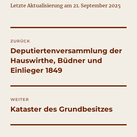
Letzte Aktualisierung am 21. September 2025
Beitragsnavigation
ZURÜCK
Deputiertenversammlung der
Vorheriger
Hauswirthe, Büdner und
Beitrag:
Einlieger 1849
WEITER
Kataster des Grundbesitzes
Nächster
Beitrag: