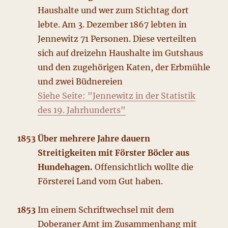
Haushalte und wer zum Stichtag dort
lebte. Am 3. Dezember 1867 lebten in
Jennewitz 71 Personen. Diese verteilten
sich auf dreizehn Haushalte im Gutshaus
und den zugehörigen Katen, der Erbmühle
und zwei Büdnereien
Siehe Seite: "
J
e
n
n
e
w
i
t
z
i
n
d
e
r
S
t
a
t
i
s
t
i
k
d
e
s
1
9
.
J
a
h
r
h
u
n
d
e
r
t
s
"
1853 Über mehrere Jahre dauern
Streitigkeiten mit Förster Böcler aus
Hundehagen.
Offensichtlich wollte die
Försterei Land vom Gut haben.
1853
Im einem Schriftwechsel mit dem
Doberaner Amt im Zusammenhang mit