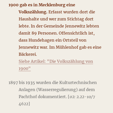
1900 gab es in Mecklenburg eine
Volkszählung.
Erfasst wurden dort die
Haushalte und wer zum Stichtag dort
lebte. In der Gemeinde Jennewitz lebten
damit 89 Personen. Offensichtlich ist,
dass Hundehagen ein Ortsteil von
Jennewitz war. Im Mühlenhof gab es eine
Bäckerei.
Siehe
A
r
t
i
k
e
l
: "Die Volkszählung von
1900"
1897 bis 1935 wurden die Kulturtechnischen
Anlagen (Wasserregulierung) auf dem
Pachthof dokumentiert. [
02: 2.22-10/7
4622
]